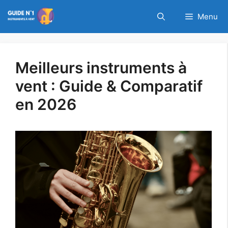
Aller
Cyber Week chez
Menu
au
Thomann : Jusqu'à
PROFITEZ DE L'OFFRE
contenu
-60% de réduction !
Meilleurs instruments à
vent : Guide & Comparatif
en 2026