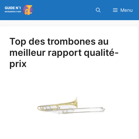
Aller
Cyber Week chez
Menu
au
PROFITEZ DE L'OFFRE
Thomann : Jusqu'à
contenu
-60% de réduction !
Top des trombones au
meilleur rapport qualité-
prix