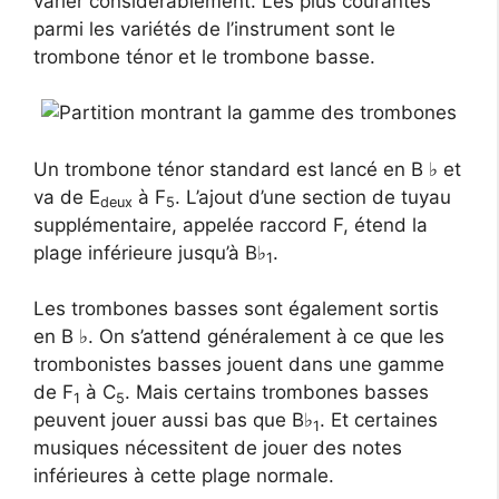
varier considérablement. Les plus courantes
parmi les variétés de l’instrument sont le
trombone ténor et le trombone basse.
Un trombone ténor standard est lancé en B ♭ et
va de E
à F
. L’ajout d’une section de tuyau
deux
5
supplémentaire, appelée raccord F, étend la
plage inférieure jusqu’à B♭
.
1
Les trombones basses sont également sortis
en B ♭. On s’attend généralement à ce que les
trombonistes basses jouent dans une gamme
de F
à C
. Mais certains trombones basses
1
5
peuvent jouer aussi bas que B♭
. Et certaines
1
musiques nécessitent de jouer des notes
inférieures à cette plage normale.