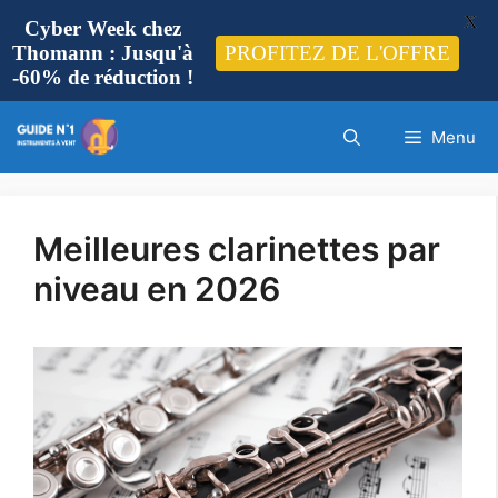
X
Cyber Week chez
PROFITEZ DE L'OFFRE
Thomann : Jusqu'à
-60% de réduction !
Aller
Menu
au
contenu
Meilleures clarinettes par
niveau en 2026