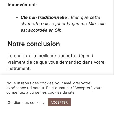
Inconvénient
:
Clé non traditionnelle
: Bien que cette
clarinette puisse jouer la gamme Mib, elle
est accordée en Sib.
Notre conclusion
Le choix de la meilleure clarinette dépend
vraiment de ce que vous demandez dans votre
instrument.
Pour certains, la qualité de la clarinette est plus
Nous utilisons des cookies pour améliorer votre
importante que le prix, tandis que d’autres
expérience utilisateur. En cliquant sur "Accepter", vous
consentez à utiliser les cookies du site.
veulent un bon rapport qualité-prix sur la durée
de vie de leur instrument.
Gestion des cookies
ACCEPTER
Vous cherchez du bois ou du plastique ?