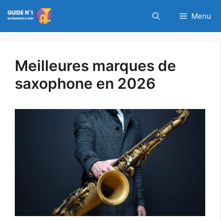
Aller
Cyber Week chez
Menu
au
Thomann : Jusqu'à
PROFITEZ DE L'OFFRE
contenu
-60% de réduction !
Meilleures marques de
saxophone en 2026